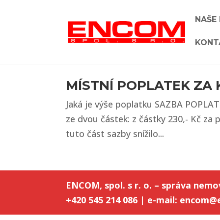
NAŠE
KONT
MÍSTNÍ POPLATEK ZA 
Jaká je výše poplatku SAZBA POPLATK
ze dvou částek: z částky 230,- Kč za 
tuto část sazby snížilo...
ENCOM, spol. s r. o. – správa nemov
+420 545 214 086 | e-mail:
encom@e