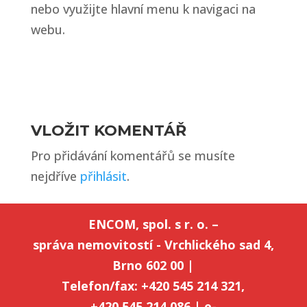
nebo využijte hlavní menu k navigaci na
webu.
VLOŽIT KOMENTÁŘ
Pro přidávání komentářů se musíte
nejdříve
přihlásit
.
ENCOM, spol. s r. o. –
správa nemovitostí - Vrchlického sad 4,
Brno 602 00 |
Telefon/fax: +420 545 214 321,
+420 545 214 086 | e-