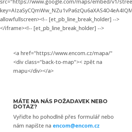
src="https://www.google.com/maps/embed/v1/stree
key=AIzaSyCQmWw_NZu1vPa6zQu6aXAS4O4eA4IQM_g&
allowfullscreen><!-- [et_pb_line_break_holder] -->
</iframe><!-- [et_pb_line_break_holder] -->
<a href="https://www.encom.cz/mapa/"
<div class="back-to-map">< zpět na
mapu</div></a>
MÁTE NA NÁS POŽADAVEK NEBO
DOTAZ?
Vyřiďte ho pohodlně přes formulář nebo
nám napište na
encom@encom.cz