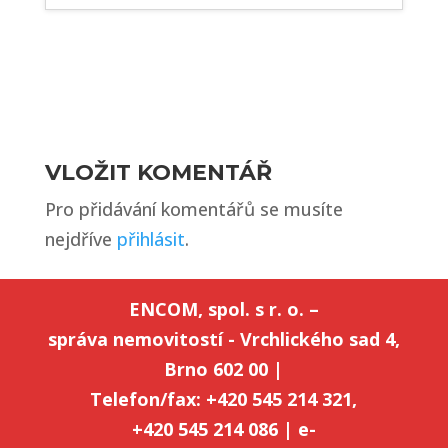
VLOŽIT KOMENTÁŘ
Pro přidávání komentářů se musíte
nejdříve
přihlásit
.
ENCOM, spol. s r. o. –
správa nemovitostí - Vrchlického sad 4,
Brno 602 00 |
Telefon/fax: +420 545 214 321,
+420 545 214 086 | e-