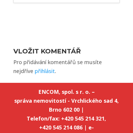
VLOŽIT KOMENTÁŘ
Pro přidávání komentářů se musíte
nejdříve
přihlásit
.
ENCOM, spol. s r. o. –
správa nemovitostí - Vrchlického sad 4,
Brno 602 00 |
Telefon/fax: +420 545 214 321,
+420 545 214 086 | e-