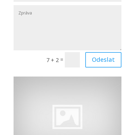
Odeslat
=
7 + 2