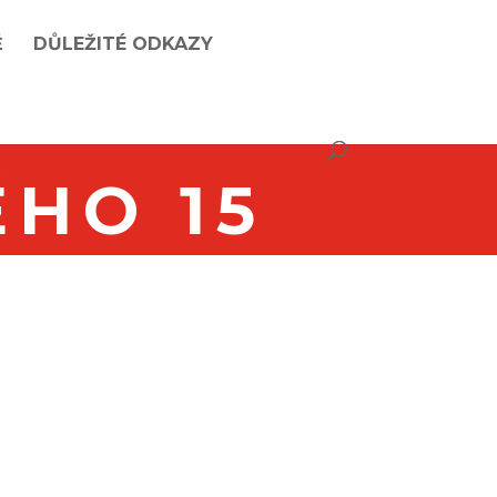
Ě
DŮLEŽITÉ ODKAZY
HO 15