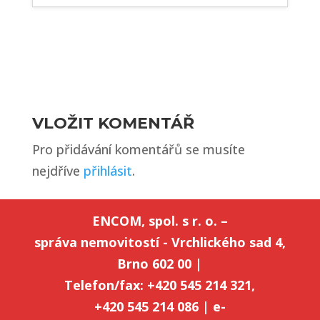
VLOŽIT KOMENTÁŘ
Pro přidávání komentářů se musíte
nejdříve
přihlásit
.
ENCOM, spol. s r. o. –
správa nemovitostí - Vrchlického sad 4,
Brno 602 00 |
Telefon/fax: +420 545 214 321,
+420 545 214 086 | e-