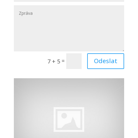
Odeslat
=
7 + 5