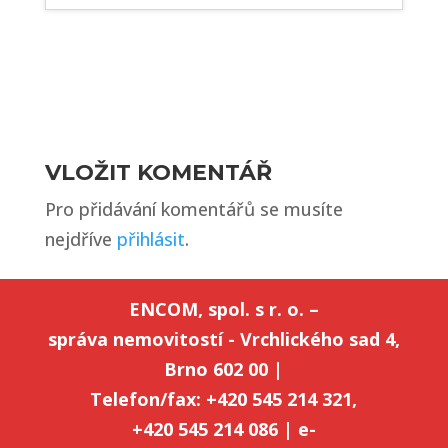
VLOŽIT KOMENTÁŘ
Pro přidávání komentářů se musíte
nejdříve
přihlásit
.
ENCOM, spol. s r. o. –
správa nemovitostí - Vrchlického sad 4,
Brno 602 00 |
Telefon/fax: +420 545 214 321,
+420 545 214 086 | e-