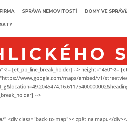
 FIRMA
SPRÁVA NEMOVITOSTÍ
DOMY VE SPRÁV
AKTY
HLICKÉHO S
"<!-- [et_pb_line_break_holder] --> height="450"<!-- [
 src="https://www.google.com/maps/embed/v1/streetvi
cation=49.2045474,16.61175400000002&heading=21
_break_holder] -->
/" <div class="back-to-map">< zpět na mapu</div><