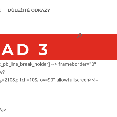
Ě
DŮLEŽITÉ ODKAZY
AD 3
et_pb_line_break_holder] --> frameborder="0"
ew?
0&pitch=10&fov=90" allowfullscreen><!--
/a>