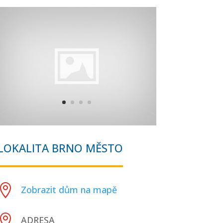
LOKALITA BRNO MĚSTO

Zobrazit dům na mapě

ADRESA