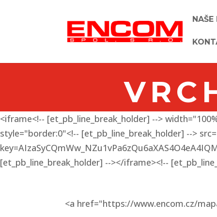
NAŠE
KONT
VRC
<iframe<!-- [et_pb_line_break_holder] --> width="100%
style="border:0"<!-- [et_pb_line_break_holder] -->
key=AIzaSyCQmWw_NZu1vPa6zQu6aXAS4O4eA4IQM_g&lo
[et_pb_line_break_holder] --></iframe><!-- [et_pb_line
<a href="https://www.encom.cz/mapa